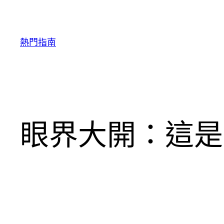
跳
至
主
熱門指南
要
內
容
眼界大開：這是