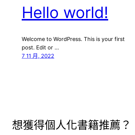
Hello world!
Welcome to WordPress. This is your first
post. Edit or …
7 11 月, 2022
想獲得個人化書籍推薦？